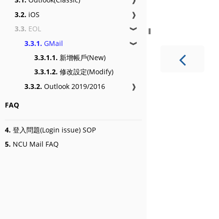
3.2.
iOS
❱
3.3.
EOL
❱
3.3.1.
GMail
❱
3.3.1.1.
新增帳戶(New)
3.3.1.2.
修改設定(Modify)
3.3.2.
Outlook 2019/2016
❱
FAQ
4.
登入問題(Login issue) SOP
5.
NCU Mail FAQ