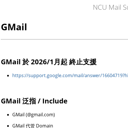
NCU Mail S
GMail
GMail 於 2026/1月起 終止支援
https://support.google.com/mail/answer/16604719?h
GMail 泛指 / Include
GMail (@gmail.com)
GMail 代管 Domain