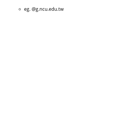
eg. @g.ncu.edu.tw