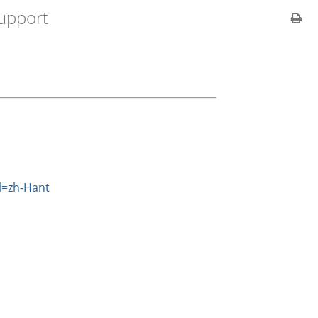
upport
l=zh-Hant