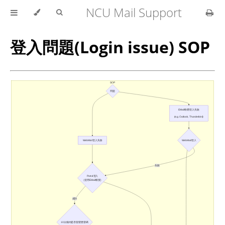
NCU Mail Support
登入問題(Login issue) SOP