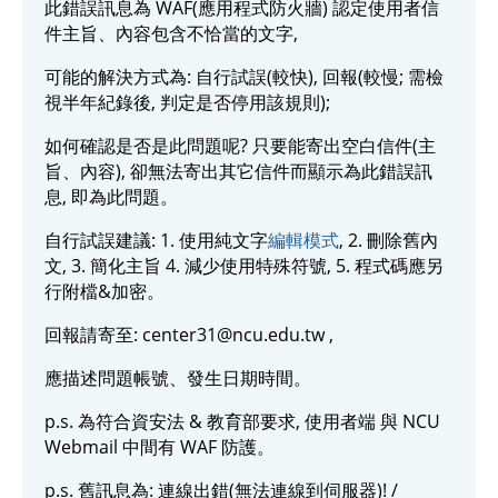
此錯誤訊息為 WAF(應用程式防火牆) 認定使用者信
件主旨、內容包含不恰當的文字,
可能的解決方式為: 自行試誤(較快), 回報(較慢; 需檢
視半年紀錄後, 判定是否停用該規則);
如何確認是否是此問題呢? 只要能寄出空白信件(主
旨、內容), 卻無法寄出其它信件而顯示為此錯誤訊
息, 即為此問題。
自行試誤建議: 1. 使用純文字
編輯模式
, 2. 刪除舊內
文, 3. 簡化主旨 4. 減少使用特殊符號, 5. 程式碼應另
行附檔&加密。
回報請寄至: center31@ncu.edu.tw ,
應描述問題帳號、發生日期時間。
p.s. 為符合資安法 & 教育部要求, 使用者端 與 NCU
Webmail 中間有 WAF 防護。
p.s. 舊訊息為: 連線出錯(無法連線到伺服器)! /